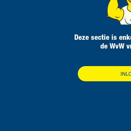
Deze sectie is enk
de WvW vr
INL