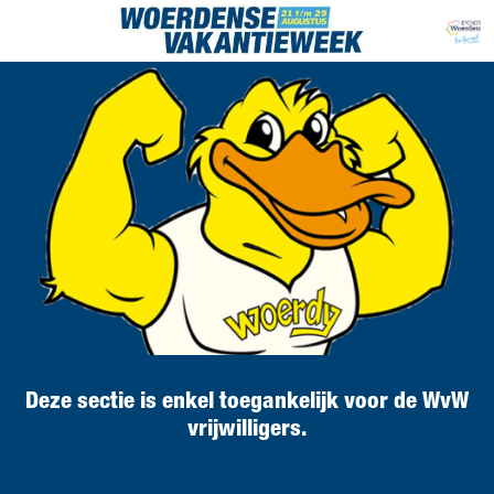
Deze sectie is enkel toegankelijk voor de WvW
vrijwilligers.