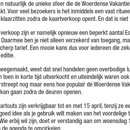
en natuurlijk de unieke sfeer die de Woerdense Vakanti
t. Voor veel bezoekers is het inmiddels een vast ritueel
klaarzitten zodra de kaartverkoop opent. En dat is niet 
 verkoop zijn er namelijk opnieuw een beperkt aantal Ea
 Daarmee ben je niet alleen verzekerd van toegang, maa
scherp tarief. Een mooie kans dus voor iedereen die zeke
editie.
meegemaakt, weet dat snel handelen geen overbodige lux
toen in korte tijd uitverkocht en uiteindelijk waren ook
erstreept nog maar eens hoe populair de Woerdense Va
 kan gaan zodra de deuren openen.
rtouts zijn verkrijgbaar tot en met 15 april, tenzij ze ee
oed idee als je gebruik wilt maken van het voordelige 
. Wie erbij wil zijn, doet er verstandig aan om woensdag
n de agenda te omcirkelen.