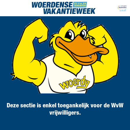
Deze sectie is enkel toegankelijk voor de WvW
vrijwilligers.