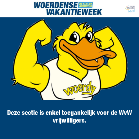
Deze sectie is enkel toegankelijk voor de WvW
vrijwilligers.