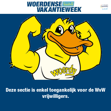
Deze sectie is enkel toegankelijk voor de WvW
vrijwilligers.