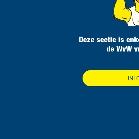
Deze sectie is enk
de WvW vr
INL