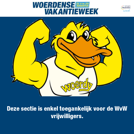
Deze sectie is enkel toegankelijk voor de WvW
vrijwilligers.