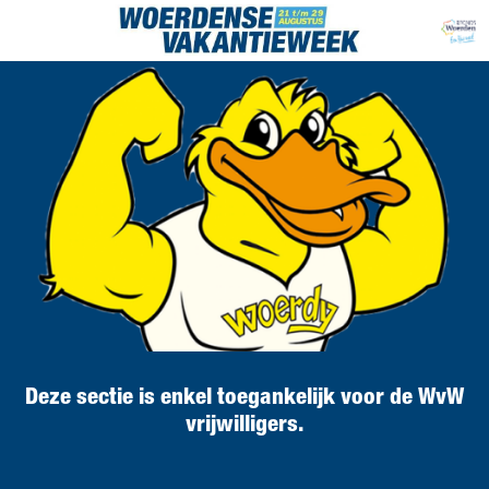
Deze sectie is enkel toegankelijk voor de WvW
vrijwilligers.