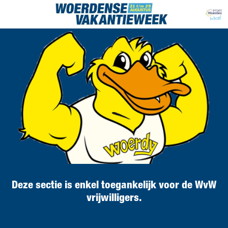
Deze sectie is enkel toegankelijk voor de WvW
vrijwilligers.