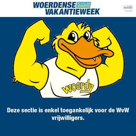
Deze sectie is enkel toegankelijk voor de WvW
vrijwilligers.