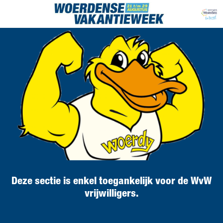
Deze sectie is enkel toegankelijk voor de WvW
vrijwilligers.