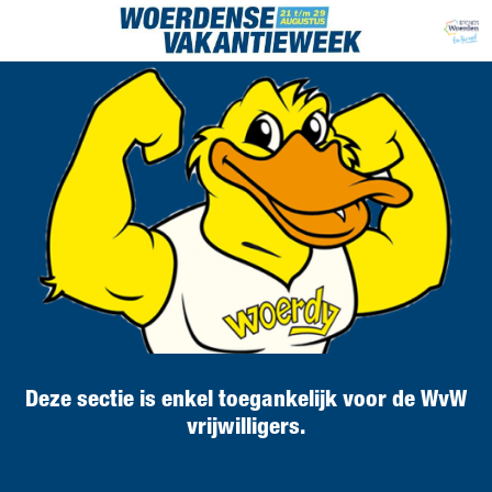
Deze sectie is enkel toegankelijk voor de WvW
vrijwilligers.