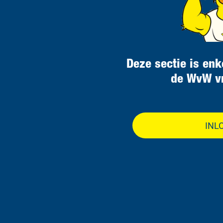
Deze sectie is enk
de WvW vr
INL