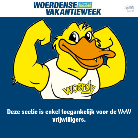
Deze sectie is enkel toegankelijk voor de WvW
vrijwilligers.