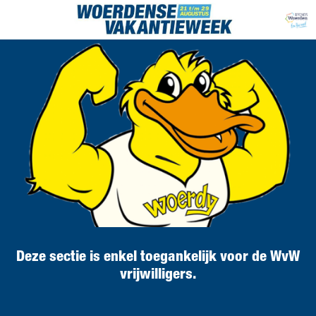
Deze sectie is enkel toegankelijk voor de WvW
vrijwilligers.